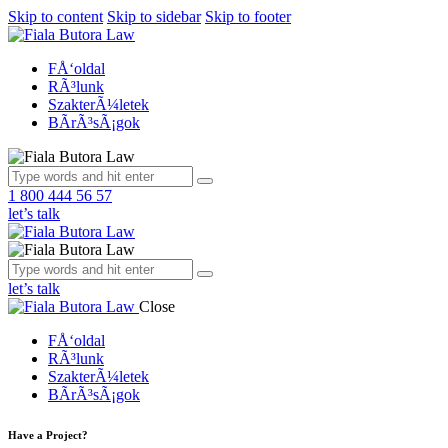
Skip to content
Skip to sidebar
Skip to footer
FÅ‘oldal
RÃ³lunk
SzakterÃ¼letek
BÃ­rÃ³sÃ¡gok
1 800 444 56 57
let’s talk
let’s talk
Close
FÅ‘oldal
RÃ³lunk
SzakterÃ¼letek
BÃ­rÃ³sÃ¡gok
Have a Project?