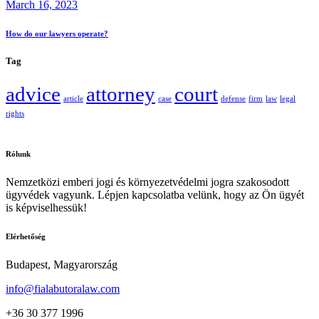
March 16, 2023
How do our lawyers operate?
Tag
advice
attorney
court
article
case
defense
firm
law
legal
rights
Rólunk
Nemzetközi emberi jogi és környezetvédelmi jogra szakosodott
ügyvédek vagyunk. Lépjen kapcsolatba velünk, hogy az Ön ügyét
is képviselhessük!
Elérhetőség
Budapest, Magyarország
info@fialabutoralaw.com
+36 30 377 1996