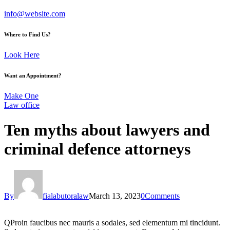
info@website.com
Where to Find Us?
Look Here
Want an Appointment?
Make One
Law office
Ten myths about lawyers and
criminal defence attorneys
By
fialabutoralaw
March 13, 2023
0
Comments
Q
Proin faucibus nec mauris a sodales, sed elementum mi tincidunt.