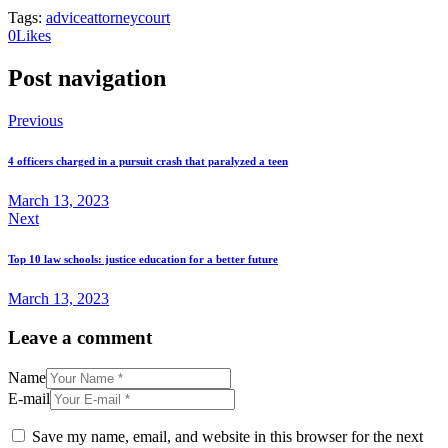
Tags:
advice
attorney
court
0
Likes
Post navigation
Previous
4 officers charged in a pursuit crash that paralyzed a teen
March 13, 2023
Next
Top 10 law schools: justice education for a better future
March 13, 2023
Leave a comment
Name
E-mail
Save my name, email, and website in this browser for the next