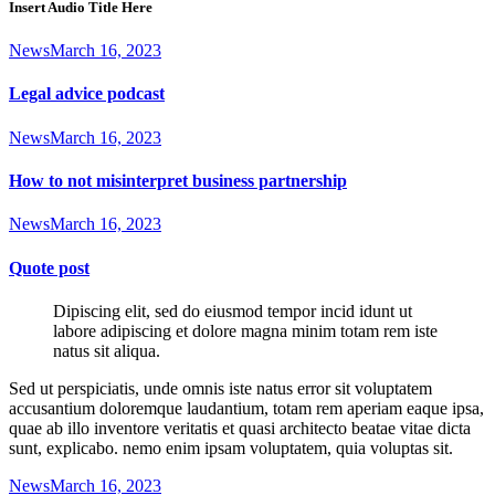
Insert Audio Title Here
News
March 16, 2023
Legal advice podcast
News
March 16, 2023
How to not misinterpret business partnership
News
March 16, 2023
Quote post
Dipiscing elit, sed do eiusmod tempor incid idunt ut
labore adipiscing et dolore magna minim totam rem iste
natus sit aliqua.
Sed ut perspiciatis, unde omnis iste natus error sit voluptatem
accusantium doloremque laudantium, totam rem aperiam eaque ipsa,
quae ab illo inventore veritatis et quasi architecto beatae vitae dicta
sunt, explicabo. nemo enim ipsam voluptatem, quia voluptas sit.
News
March 16, 2023