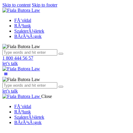
Skip to content
Skip to footer
FÅ‘oldal
RÃ³lunk
SzakterÃ¼letek
BÃ­rÃ³sÃ¡gok
1 800 444 56 57
let’s talk
let’s talk
Close
FÅ‘oldal
RÃ³lunk
SzakterÃ¼letek
BÃ­rÃ³sÃ¡gok