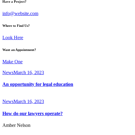
Have a Project?
info@website.com
Where to Find Us?
Look Here
Want an Appointment?
Make One
News
March 16, 2023
An opportunity for legal education
News
March 16, 2023
How do our lawyers operate?
Amber Nelson