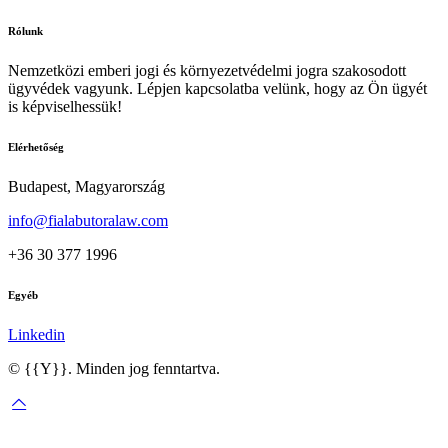
Rólunk
Nemzetközi emberi jogi és környezetvédelmi jogra szakosodott
ügyvédek vagyunk. Lépjen kapcsolatba velünk, hogy az Ön ügyét
is képviselhessük!
Elérhetőség
Budapest, Magyarország
info@fialabutoralaw.com
+36 30 377 1996
Egyéb
Linkedin
© {{Y}}. Minden jog fenntartva.